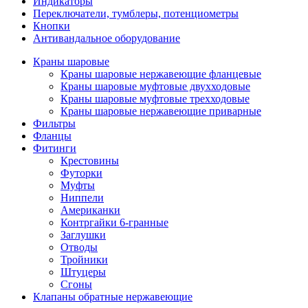
Индикаторы
Переключатели, тумблеры, потенциометры
Кнопки
Антивандальное оборудование
Краны шаровые
Краны шаровые нержавеющие фланцевые
Краны шаровые муфтовые двухходовые
Краны шаровые муфтовые трехходовые
Краны шаровые нержавеющие приварные
Фильтры
Фланцы
Фитинги
Крестовины
Футорки
Муфты
Ниппели
Американки
Контргайки 6-гранные
Заглушки
Отводы
Тройники
Штуцеры
Сгоны
Клапаны обратные нержавеющие