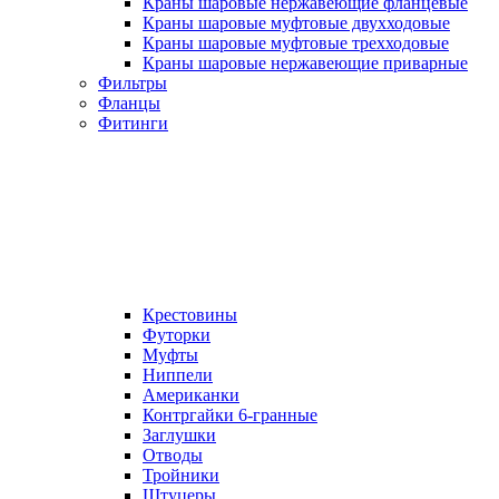
Краны шаровые нержавеющие фланцевые
Краны шаровые муфтовые двухходовые
Краны шаровые муфтовые трехходовые
Краны шаровые нержавеющие приварные
Фильтры
Фланцы
Фитинги
Крестовины
Футорки
Муфты
Ниппели
Американки
Контргайки 6-гранные
Заглушки
Отводы
Тройники
Штуцеры