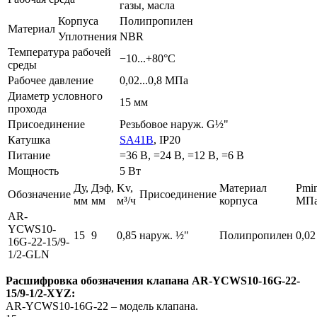
газы, масла
Корпуса
Полипропилен
Материал
Уплотнения
NBR
Температура рабочей
−10...+80°С
среды
Рабочее давление
0,02...0,8 МПа
Диаметр условного
15 мм
прохода
Присоединение
Резьбовое наруж. G½"
Катушка
SA41B
, IP20
Питание
=36 В, =24 В, =12 В, =6 В
Мощность
5 Вт
Ду,
Дэф,
Kv,
Материал
Pmin
Обозначение
Присоединение
мм
мм
м³/ч
корпуса
МП
AR-
YCWS10-
15
9
0,85
наруж. ½"
Полипропилен
0,02
16G-22-15/9-
1/2-GLN
Расшифровка обозначения клапана AR-YCWS10-16G-22-
15/9-1/2-XYZ:
AR-YCWS10-16G-22 – модель клапана.