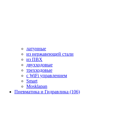
латунные
из нержавеющей стали
из ПВХ
двухходовые
трехходовые
с WiFi управлением
Smart
Mosklapan
Пневматика и Гидравлика (106)