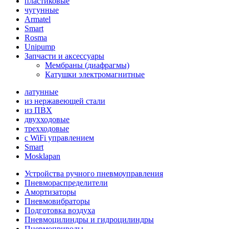
пластиковые
чугунные
Armatel
Smart
Rosma
Unipump
Запчасти и аксессуары
Мембраны (диафрагмы)
Катушки электромагнитные
латунные
из нержавеющей стали
из ПВХ
двухходовые
трехходовые
с WiFi управлением
Smart
Mosklapan
Устройства ручного пневмоуправления
Пневмораспределители
Амортизаторы
Пневмовибраторы
Подготовка воздуха
Пневмоцилиндры и гидроцилиндры
Пневмоприводы