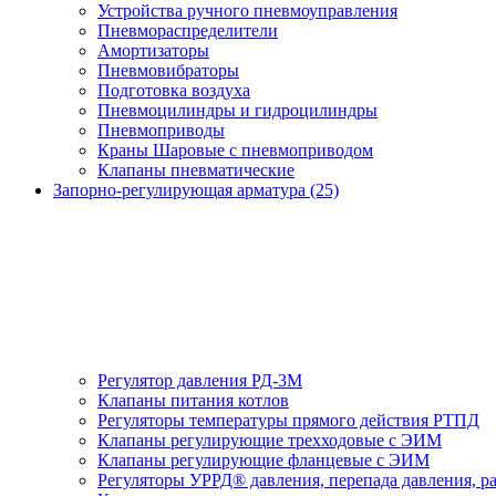
Устройства ручного пневмоуправления
Пневмораспределители
Амортизаторы
Пневмовибраторы
Подготовка воздуха
Пневмоцилиндры и гидроцилиндры
Пневмоприводы
Краны Шаровые с пневмоприводом
Клапаны пневматические
Запорно-регулирующая арматура (25)
Регулятор давления РД-3М
Клапаны питания котлов
Регуляторы температуры прямого действия РТПД
Клапаны регулирующие трехходовые с ЭИМ
Клапаны регулирующие фланцевые с ЭИМ
Регуляторы УРРД® давления, перепада давления, р