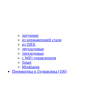
латунные
из нержавеющей стали
из ПВХ
двухходовые
трехходовые
с WiFi управлением
Smart
Mosklapan
Пневматика и Гидравлика (106)