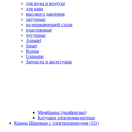
для воды и воздуха
для пара
высокого давления
латунные
из нержавеющей стали
пластиковые
чугунные
Armatel
Smart
Rosma
Unipump
Запчасти и аксессуары
Мембраны (диафрагмы)
Катушки электромагнитные
Краны Шаровые с электроприводом (111)