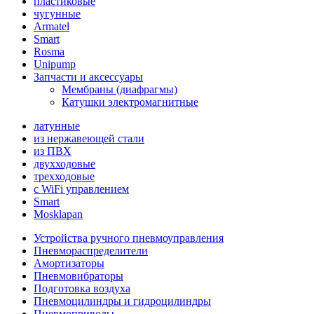
пластиковые
чугунные
Armatel
Smart
Rosma
Unipump
Запчасти и аксессуары
Мембраны (диафрагмы)
Катушки электромагнитные
латунные
из нержавеющей стали
из ПВХ
двухходовые
трехходовые
с WiFi управлением
Smart
Mosklapan
Устройства ручного пневмоуправления
Пневмораспределители
Амортизаторы
Пневмовибраторы
Подготовка воздуха
Пневмоцилиндры и гидроцилиндры
Пневмоприводы