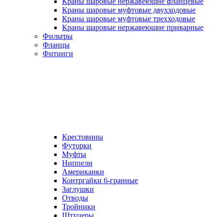
Краны шаровые нержавеющие фланцевые
Краны шаровые муфтовые двухходовые
Краны шаровые муфтовые трехходовые
Краны шаровые нержавеющие приварные
Фильтры
Фланцы
Фитинги
Крестовины
Футорки
Муфты
Ниппели
Американки
Контргайки 6-гранные
Заглушки
Отводы
Тройники
Штуцеры