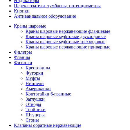
Индикаторы
Переключатели, тумблеры, потенциометры
Кнопки
Антивандальное оборудование
Краны шаровые
Краны шаровые нержавеющие фланцевые
Краны шаровые муфтовые двухходовые
Краны шаровые муфтовые трехходовые
Краны шаровые нержавеющие приварные
Фильтры
Фланцы
Фитинги
Крестовины
Футорки
Муфты
Ниппели
Американки
Контргайки 6-гранные
Заглушки
Отводы
Тройники
Штуцеры
Сгоны
Клапаны обратные нержавеющие