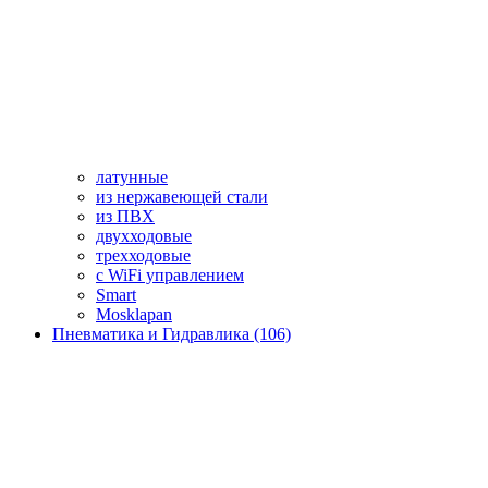
латунные
из нержавеющей стали
из ПВХ
двухходовые
трехходовые
с WiFi управлением
Smart
Mosklapan
Пневматика и Гидравлика (106)