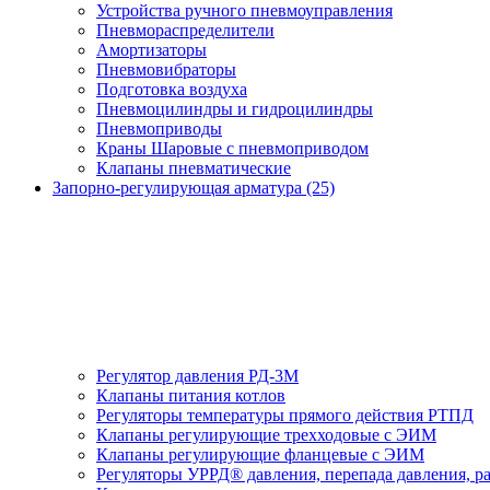
Устройства ручного пневмоуправления
Пневмораспределители
Амортизаторы
Пневмовибраторы
Подготовка воздуха
Пневмоцилиндры и гидроцилиндры
Пневмоприводы
Краны Шаровые с пневмоприводом
Клапаны пневматические
Запорно-регулирующая арматура (25)
Регулятор давления РД-3М
Клапаны питания котлов
Регуляторы температуры прямого действия РТПД
Клапаны регулирующие трехходовые с ЭИМ
Клапаны регулирующие фланцевые с ЭИМ
Регуляторы УРРД® давления, перепада давления, р