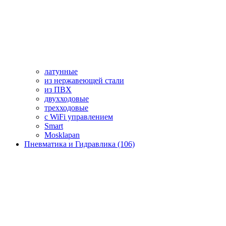
латунные
из нержавеющей стали
из ПВХ
двухходовые
трехходовые
с WiFi управлением
Smart
Mosklapan
Пневматика и Гидравлика (106)