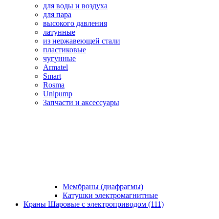
для воды и воздуха
для пара
высокого давления
латунные
из нержавеющей стали
пластиковые
чугунные
Armatel
Smart
Rosma
Unipump
Запчасти и аксессуары
Мембраны (диафрагмы)
Катушки электромагнитные
Краны Шаровые с электроприводом (111)