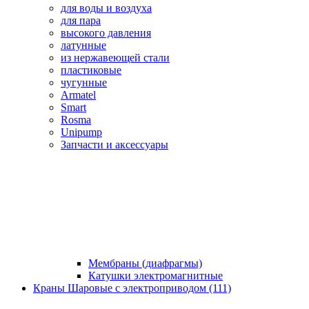
для воды и воздуха
для пара
высокого давления
латунные
из нержавеющей стали
пластиковые
чугунные
Armatel
Smart
Rosma
Unipump
Запчасти и аксессуары
Мембраны (диафрагмы)
Катушки электромагнитные
Краны Шаровые с электроприводом (111)