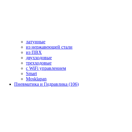
латунные
из нержавеющей стали
из ПВХ
двухходовые
трехходовые
с WiFi управлением
Smart
Mosklapan
Пневматика и Гидравлика (106)