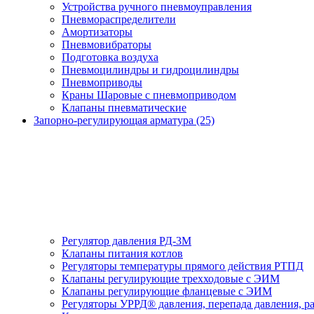
Устройства ручного пневмоуправления
Пневмораспределители
Амортизаторы
Пневмовибраторы
Подготовка воздуха
Пневмоцилиндры и гидроцилиндры
Пневмоприводы
Краны Шаровые с пневмоприводом
Клапаны пневматические
Запорно-регулирующая арматура (25)
Регулятор давления РД-3М
Клапаны питания котлов
Регуляторы температуры прямого действия РТПД
Клапаны регулирующие трехходовые с ЭИМ
Клапаны регулирующие фланцевые с ЭИМ
Регуляторы УРРД® давления, перепада давления, р