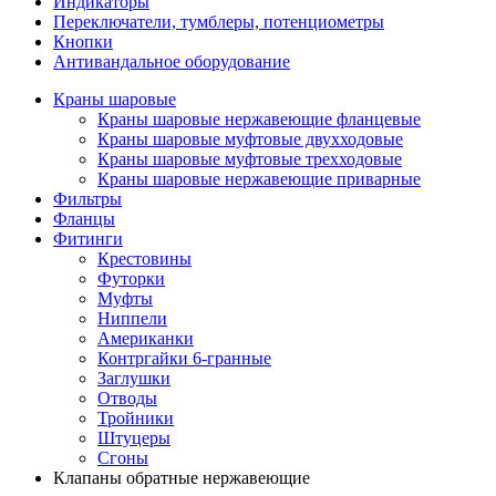
Индикаторы
Переключатели, тумблеры, потенциометры
Кнопки
Антивандальное оборудование
Краны шаровые
Краны шаровые нержавеющие фланцевые
Краны шаровые муфтовые двухходовые
Краны шаровые муфтовые трехходовые
Краны шаровые нержавеющие приварные
Фильтры
Фланцы
Фитинги
Крестовины
Футорки
Муфты
Ниппели
Американки
Контргайки 6-гранные
Заглушки
Отводы
Тройники
Штуцеры
Сгоны
Клапаны обратные нержавеющие