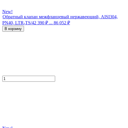
New!
Обратный клапан межфланцевый нержавеющий, AISI304,
PN40, LTR-TS/4
2 390
₽
... 86 052
₽
В корзину