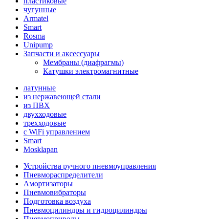
пластиковые
чугунные
Armatel
Smart
Rosma
Unipump
Запчасти и аксессуары
Мембраны (диафрагмы)
Катушки электромагнитные
латунные
из нержавеющей стали
из ПВХ
двухходовые
трехходовые
с WiFi управлением
Smart
Mosklapan
Устройства ручного пневмоуправления
Пневмораспределители
Амортизаторы
Пневмовибраторы
Подготовка воздуха
Пневмоцилиндры и гидроцилиндры
Пневмоприводы