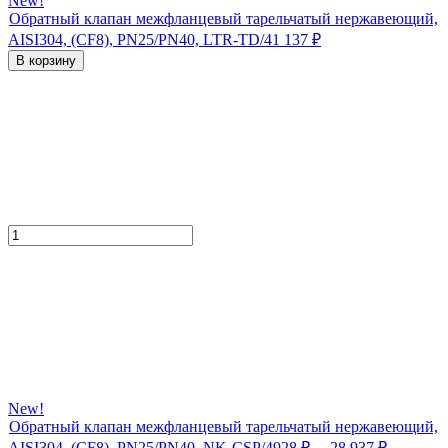
New!
Обратный клапан межфланцевый тарельчатый нержавеющий,
AISI304, (CF8), PN25/PN40, LTR-TD/4
1 137
₽
В корзину
New!
Обратный клапан межфланцевый тарельчатый нержавеющий,
AISI304, (CF8), PN25/PN40, NK-CSP/4
928
₽
... 28 937
₽