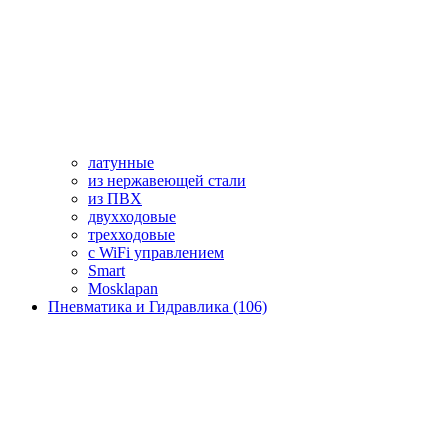
латунные
из нержавеющей стали
из ПВХ
двухходовые
трехходовые
с WiFi управлением
Smart
Mosklapan
Пневматика и Гидравлика (106)