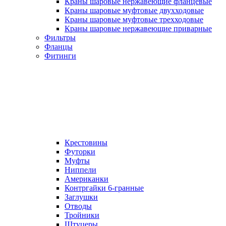
Краны шаровые нержавеющие фланцевые
Краны шаровые муфтовые двухходовые
Краны шаровые муфтовые трехходовые
Краны шаровые нержавеющие приварные
Фильтры
Фланцы
Фитинги
Крестовины
Футорки
Муфты
Ниппели
Американки
Контргайки 6-гранные
Заглушки
Отводы
Тройники
Штуцеры