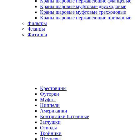
Краны шаровые нержавеющие фланцевые
Краны шаровые муфтовые двухходовые
Краны шаровые муфтовые трехходовые
Краны шаровые нержавеющие приварные
Фильтры
Фланцы
Фитинги
Крестовины
Футорки
Муфты
Ниппели
Американки
Контргайки 6-гранные
Заглушки
Отводы
Тройники
Штуцеры