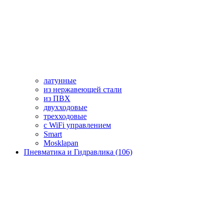
латунные
из нержавеющей стали
из ПВХ
двухходовые
трехходовые
с WiFi управлением
Smart
Mosklapan
Пневматика и Гидравлика (106)