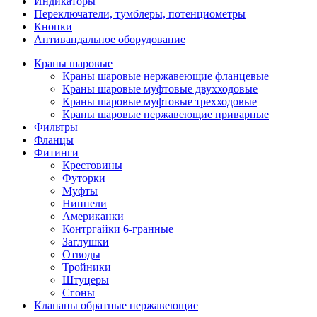
Индикаторы
Переключатели, тумблеры, потенциометры
Кнопки
Антивандальное оборудование
Краны шаровые
Краны шаровые нержавеющие фланцевые
Краны шаровые муфтовые двухходовые
Краны шаровые муфтовые трехходовые
Краны шаровые нержавеющие приварные
Фильтры
Фланцы
Фитинги
Крестовины
Футорки
Муфты
Ниппели
Американки
Контргайки 6-гранные
Заглушки
Отводы
Тройники
Штуцеры
Сгоны
Клапаны обратные нержавеющие