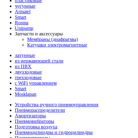
пластиковые
чугунные
Armatel
Smart
Rosma
Unipump
Запчасти и аксессуары
Мембраны (диафрагмы)
Катушки электромагнитные
латунные
из нержавеющей стали
из ПВХ
двухходовые
трехходовые
с WiFi управлением
Smart
Mosklapan
Устройства ручного пневмоуправления
Пневмораспределители
Амортизаторы
Пневмовибраторы
Подготовка воздуха
Пневмоцилиндры и гидроцилиндры
Пневмоприводы