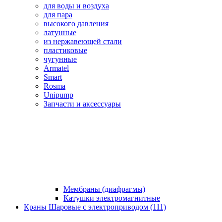
для воды и воздуха
для пара
высокого давления
латунные
из нержавеющей стали
пластиковые
чугунные
Armatel
Smart
Rosma
Unipump
Запчасти и аксессуары
Мембраны (диафрагмы)
Катушки электромагнитные
Краны Шаровые с электроприводом (111)