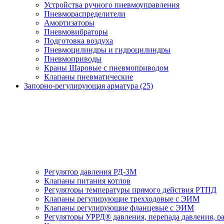
Устройства ручного пневмоуправления
Пневмораспределители
Амортизаторы
Пневмовибраторы
Подготовка воздуха
Пневмоцилиндры и гидроцилиндры
Пневмоприводы
Краны Шаровые с пневмоприводом
Клапаны пневматические
Запорно-регулирующая арматура (25)
Регулятор давления РД-3М
Клапаны питания котлов
Регуляторы температуры прямого действия РТПД
Клапаны регулирующие трехходовые с ЭИМ
Клапаны регулирующие фланцевые с ЭИМ
Регуляторы УРРД® давления, перепада давления, р