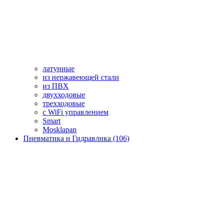
латунные
из нержавеющей стали
из ПВХ
двухходовые
трехходовые
с WiFi управлением
Smart
Mosklapan
Пневматика и Гидравлика (106)