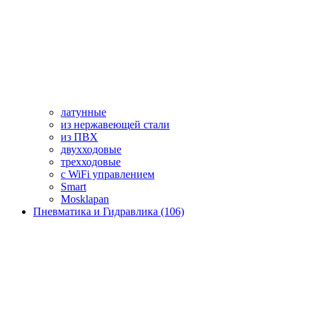
латунные
из нержавеющей стали
из ПВХ
двухходовые
трехходовые
с WiFi управлением
Smart
Mosklapan
Пневматика и Гидравлика (106)