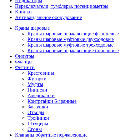
Индикаторы
Переключатели, тумблеры, потенциометры
Кнопки
Антивандальное оборудование
Краны шаровые
Краны шаровые нержавеющие фланцевые
Краны шаровые муфтовые двухходовые
Краны шаровые муфтовые трехходовые
Краны шаровые нержавеющие приварные
Фильтры
Фланцы
Фитинги
Крестовины
Футорки
Муфты
Ниппели
Американки
Контргайки 6-гранные
Заглушки
Отводы
Тройники
Штуцеры
Сгоны
Клапаны обратные нержавеющие