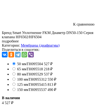
К сравнению
Бренд Smart Уплотнение FKM Диаметр DN50-150 Серия
клапана HF6502/HF6504
подробнее
Категории:
Мембраны (диафрагмы)
Поделиться в соцсетях:
50 мм
TH09550
4 527
₽
65 мм
TH09551
8 218
₽
80 мм
TH09552
9 537
₽
100 мм
TH09553
12 550
₽
125 мм
TH09554
15 813
₽
150 мм
TH09555
37 490
₽
В наличии
4 527
₽