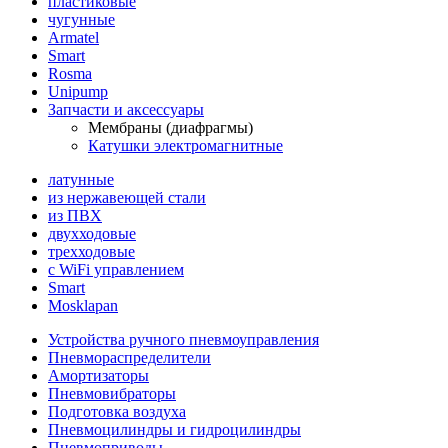
пластиковые
чугунные
Armatel
Smart
Rosma
Unipump
Запчасти и аксессуары
Мембраны (диафрагмы)
Катушки электромагнитные
латунные
из нержавеющей стали
из ПВХ
двухходовые
трехходовые
с WiFi управлением
Smart
Mosklapan
Устройства ручного пневмоуправления
Пневмораспределители
Амортизаторы
Пневмовибраторы
Подготовка воздуха
Пневмоцилиндры и гидроцилиндры
Пневмоприводы