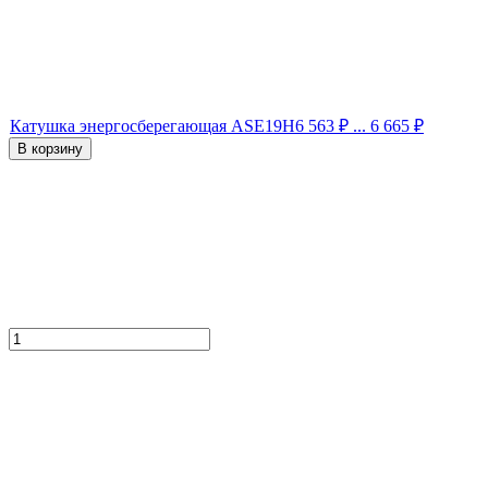
Катушка энергосберегающая ASE19H
6 563
₽
... 6 665
₽
В корзину