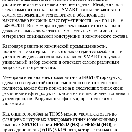
уплотнением относительно внешней среды. Мембраны для
электромагнитных клапанов SMART изготавливаются по
самым современным технологиям и обеспечивают
максимально высокий класс герметичности «А» по ГОСТР
54808-2011. Все мембраны для электромагнитных клапанов
делают из высококачественных эластичных полимерных
материалов специальной конструкции и химического состава.
Благодаря развитию химической промышленности,
полимерные материалы из которых создаются мембраны, и
уплотнения для соленоидных клапанов SMART получают
уникальный набор свойств и отвечают самым различным
запросам, и потребностям.
Мембрана клапана электромагнитного
FKM
(Фторкаучук),
сделана из термостойкого и эластичного синтетического
полимера, может быть применена в следующих типах сред:
различные нефтепродукты, кислотные и щелочные, топлива и
углеводородов. Разрушается эфирами, органическими
кислотами.
Как опцию, мембраны TH095 можно укомплектовать во
фланцевых чугунных электромагнитных (соленоидных)
клапанах
SMART
серии
HF
6502 (НЗ)
и
HF
6504 (НО)
, с
присоединением ДУ(DN)50-150 mm, которые изначально