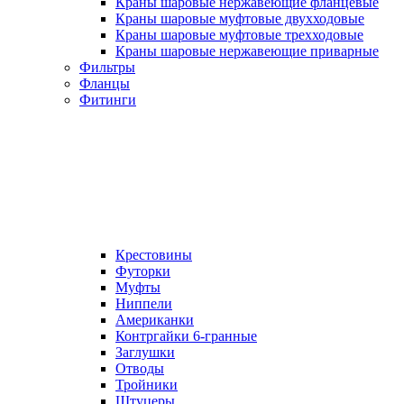
Краны шаровые нержавеющие фланцевые
Краны шаровые муфтовые двухходовые
Краны шаровые муфтовые трехходовые
Краны шаровые нержавеющие приварные
Фильтры
Фланцы
Фитинги
Крестовины
Футорки
Муфты
Ниппели
Американки
Контргайки 6-гранные
Заглушки
Отводы
Тройники
Штуцеры