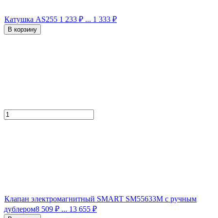
Катушка AS255
1 233
₽
... 1 333
₽
В корзину
Клапан электромагнитный SMART SM55633M с ручным
дублером
8 509
₽
... 13 655
₽